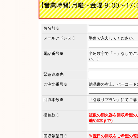
お名前
※
メールアドレス
※
半角で入力してください。
電話番号
※
半角数字で「－」なしでご
い。）
緊急連絡先
ご注文番号
※
納品書の右上、バーコード
回収本数
※
「引取りプラン」にてご購
梱包数
※
複数の消火器を回収希望の
纏め6本まで）
回収希望日
※
※翌日の回収をご希望の際